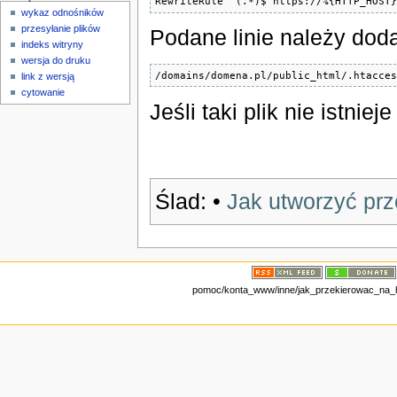
RewriteRule ^(.*)$ https://%{HTTP_HOST
wykaz odnośników
przesyłanie plików
Podane linie należy doda
indeks witryny
wersja do druku
/domains/domena.pl/public_html/.htacce
link z wersją
cytowanie
Jeśli taki plik nie istnie
Ślad:
•
Jak utworzyć pr
pomoc/konta_www/inne/jak_przekierowac_na_http