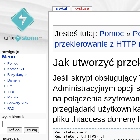
artykuł
dyskusja
Jesteś tutaj:
Pomoc
»
P
przekierowanie z HTTP
nawigacja
Menu
Jak utworzyć prz
Pomoc
Konta SSH
Bazy danych
Jeśli skrypt obsługujący
Domeny
Administracyjnym opcji 
Ftp
Inne
na połączenia szyfrowa
Poczta
Serwery VPS
przeglądarki użytkowni
FAQ
pliku .htaccess domeny li
wyszukiwanie
RewriteEngine On

RewriteCond %{HTTPS} off

narzędzia