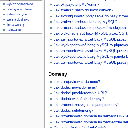
wykaz odnośników
Jak włączyć phpMyAdmin?
przesyłanie plików
Jak zmienić hasło do bazy danych?
indeks witryny
Jak skonfigurować połączenie do bazy z ze
wersja do druku
Jak zmienić kodowanie bazy MySQL?
link z wersją
Jak zmienić kodowanie połączeń w skrypci
cytowanie
Jak wykonać zrzut bazy MySQL przez SSH
Jak zaimportować zrzut bazy MySQL przez
Jak wyeksportować bazę MySQL w phpmya
Jak zaimportować zrzut bazy MySQL przez
Jak wyeksportować bazę MySQL w panelu D
Jak zaimportować zrzut bazy MySQL przez 
Domeny
Jak zarejestrować domenę?
Jak dodać nową domenę?
Jak dodać przekierowanie URL?
Jak dodać wskaźnik domeny?
Jak zmienić nazwę istniejącej domeny?
Jak dodać subdomenę?
Jak przekierować domenę na serwery UnixS
Jak przekierować domenę na zewnętrzne se
Co to jest AuthInfo i AuthCode?