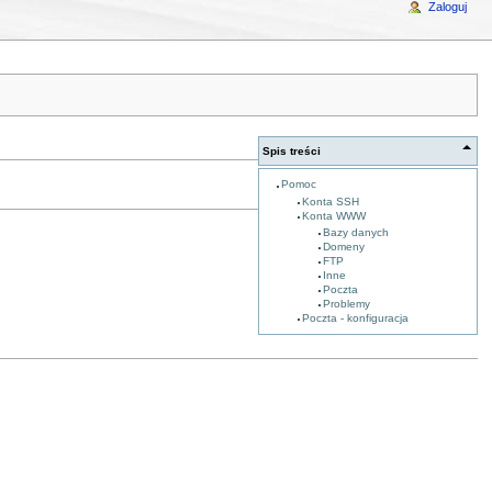
Zaloguj
Spis treści
Pomoc
Konta SSH
Konta WWW
Bazy danych
Domeny
FTP
Inne
Poczta
Problemy
Poczta - konfiguracja