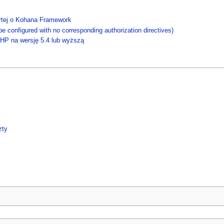
partej o Kohana Framework
e configured with no corresponding authorization directives)
 PHP na wersję 5.4 lub wyższą
zty