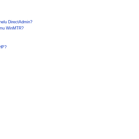
nelu DirectAdmin?
ramu WinMTR?
PHP?