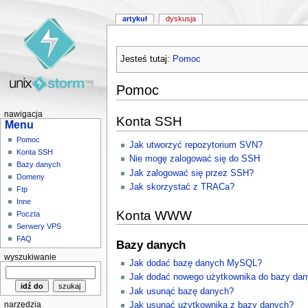
artykuł
dyskusja
Jesteś tutaj:
Pomoc
Pomoc
nawigacja
Konta SSH
Menu
Pomoc
Jak utworzyć repozytorium SVN?
Konta SSH
Nie mogę zalogować się do SSH
Bazy danych
Jak zalogować się przez SSH?
Domeny
Jak skorzystać z TRACa?
Ftp
Inne
Konta WWW
Poczta
Serwery VPS
FAQ
Bazy danych
wyszukiwanie
Jak dodać bazę danych MySQL?
Jak dodać nowego użytkownika do bazy da
Jak usunąć bazę danych?
narzędzia
Jak usunąć użytkownika z bazy danych?