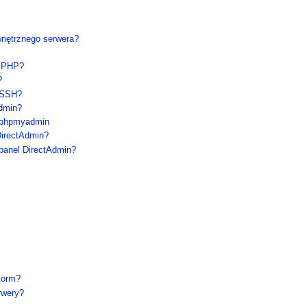
wnętrznego serwera?
e PHP?
?
 SSH?
dmin?
 phpmyadmin
irectAdmin?
panel DirectAdmin?
torm?
rwery?