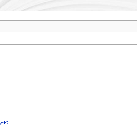
.
nych?