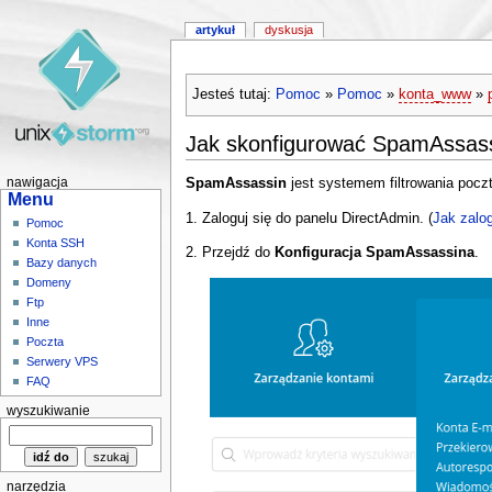
artykuł
dyskusja
Jesteś tutaj:
Pomoc
»
Pomoc
»
konta_www
»
Jak skonfigurować SpamAssas
SpamAssassin
jest systemem filtrowania poczt
nawigacja
Menu
1. Zaloguj się do panelu DirectAdmin. (
Jak zalo
Pomoc
Konta SSH
2. Przejdź do
Konfiguracja SpamAssassina
.
Bazy danych
Domeny
Ftp
Inne
Poczta
Serwery VPS
FAQ
wyszukiwanie
narzędzia