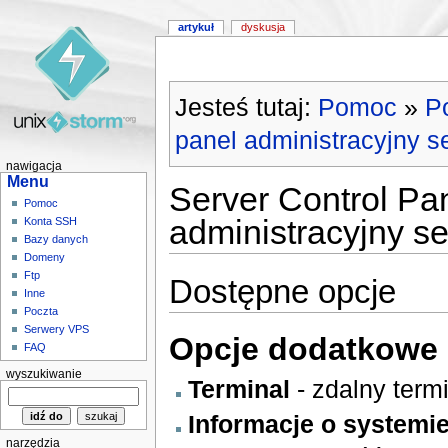
artykuł
dyskusja
Jesteś tutaj:
Pomoc
»
P
panel administracyjny 
nawigacja
Menu
Server Control Pan
Pomoc
administracyjny 
Konta SSH
Bazy danych
Domeny
Ftp
Dostępne opcje
Inne
Poczta
Serwery VPS
Opcje dodatkowe
FAQ
wyszukiwanie
Terminal
- zdalny term
Informacje o systemi
narzędzia