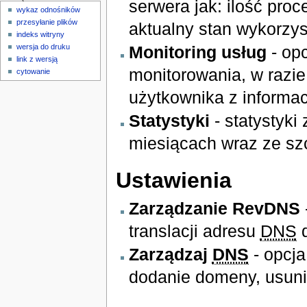
serwera jak: ilość pro
wykaz odnośników
przesyłanie plików
aktualny stan wykorzy
indeks witryny
Monitoring usług
- opc
wersja do druku
link z wersją
monitorowania, w razie
cytowanie
użytkownika z informac
Statystyki
- statystyki
miesiącach wraz ze sz
Ustawienia
Zarządzanie RevDNS
translacji adresu
DNS
d
Zarządzaj
DNS
- opcja
dodanie domeny, usuni