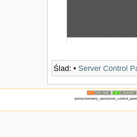
Ślad:
•
Server Control P
pomoc/serwery_vps/server_control_panel.t