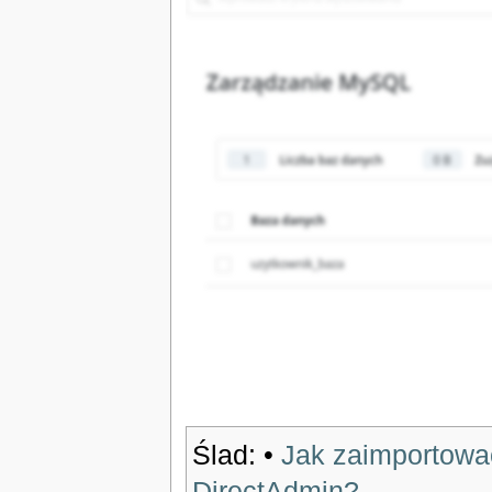
Ślad:
•
Jak zaimportowa
DirectAdmin?