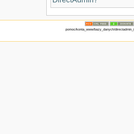
pomoc/konta_www/bazy_danych/directadmin_impo